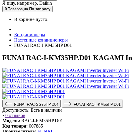
Я ищу, например,
Daikin
0
Tоваров,
на
По запросу
В корзине пусто!
Кондиционеры
Настенные кондиционеры
FUNAI RAC-I-KM35HP.D01
FUNAI RAC-I-KM35HP.D01 KAGAMI Inver
FUNAI RAC-SG75HP.D04
FUNAI RAC-I-KM55HP.D01
Доступность:
Есть в наличии
•
0 отзывов
Модель:
RAC-I-KM35HP.D01
Код товара:
007885
Производитель:
FUNAI