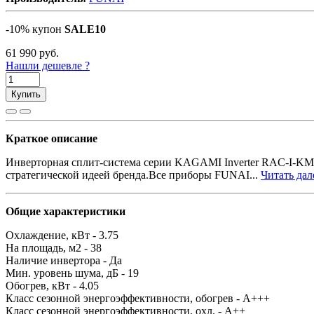
-10% купон
SALE10
61 990
руб.
Нашли дешевле ?
Купить
Краткое описание
Инверторная сплит-система серии KAGAMI Inverter RAC-I-KM35
стратегической идеей бренда.Все приборы FUNAI...
Читать дале
Общие характеристики
Охлаждение, кВт -
3.75
На площадь, м2 -
38
Наличие инвертора -
Да
Мин. уровень шума, дБ -
19
Обогрев, кВт -
4.05
Класс сезонной энергоэффективности, обогрев -
A+++
Класс сезонной энергоэффективности, охл. -
A++