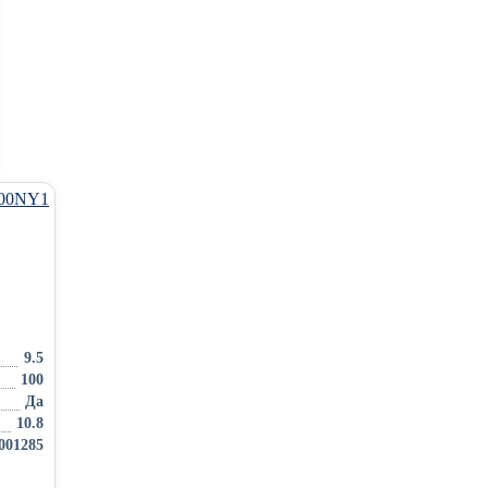
9.5
100
Да
10.8
001285