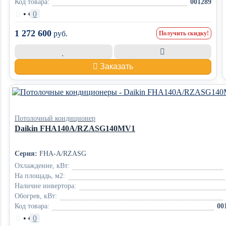
Код товара:
001289
•
0
1 272 600
руб.
Получить скидку!
Заказать
Потолочный кондиционер
Daikin FHA140A/RZASG140MV1
Серия:
FHA-A/RZASG
Охлаждение, кВт:
На площадь, м2:
Наличие инвертора:
Обогрев, кВт:
Код товара:
00
•
0