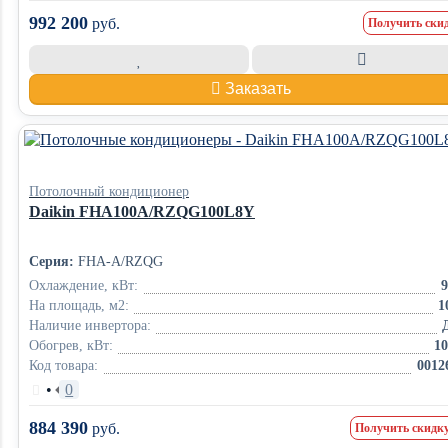
992 200
руб.
Получить ски
Заказать
Потолочный кондиционер
Daikin FHA100A/RZQG100L8Y
Серия:
FHA-A/RZQG
Охлаждение, кВт:
9
На площадь, м2:
1
Наличие инвертора:
Обогрев, кВт:
10
Код товара:
0012
•
0
884 390
руб.
Получить скидку