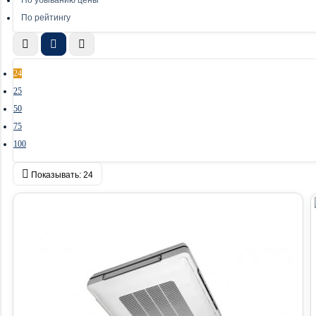
По убыванию цены
По рейтингу
24
25
50
75
100
Показывать:
24