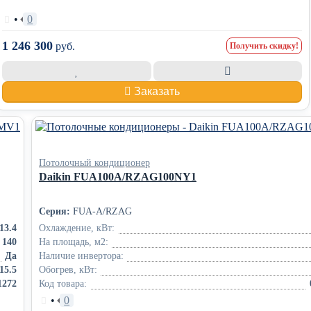
•
0
1 246 300
руб.
Получить скидку!
Заказать
Потолочный кондиционер
Daikin FUA100A/RZAG100NY1
Серия:
FUA-A/RZAG
13.4
Охлаждение, кВт:
140
На площадь, м2:
Да
Наличие инвертора:
15.5
Обогрев, кВт:
1272
Код товара:
•
0