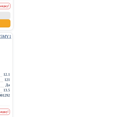
кидку!
12.1
121
Да
13.5
001292
кидку!