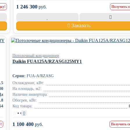
1 246 300
руб.
дку!
Получить с
Заказать
Потолочный кондиционер
Daikin FUA125A/RZASG125MY1
Серия:
FUA-A/RZASG
.5
Охлаждение, кВт:
00
На площадь, м2:
Да
Наличие инвертора:
.8
Обогрев, кВт:
64
Код товара:
•
0
1 100 400
руб.
!
Получить с