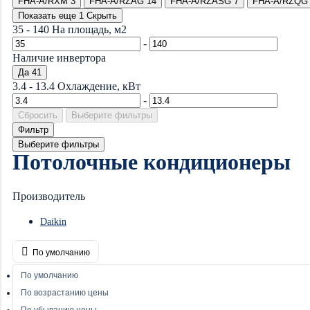
FHA-A/RXM
3
FHA-A/RZAG
14
FHA-A/RZASG
7
FHA-A/RZQG
Показать еще 1
Скрыть
35
-
140
На площадь, м2
-
Наличие инвертора
Да
41
3.4
-
13.4
Охлаждение, кВт
-
Сбросить
Выберите фильтры
Фильтр
Выберите фильтры
Потолочные кондиционеры
Производитель
Daikin
По умолчанию
По умолчанию
По возрастанию цены