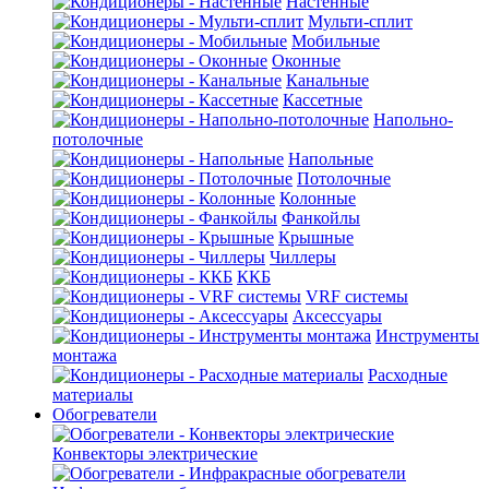
Настенные
Мульти-сплит
Мобильные
Оконные
Канальные
Кассетные
Напольно-
потолочные
Напольные
Потолочные
Колонные
Фанкойлы
Крышные
Чиллеры
ККБ
VRF системы
Аксессуары
Инструменты
монтажа
Расходные
материалы
Обогреватели
Конвекторы электрические