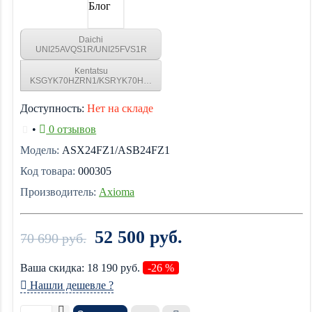
Блог
Daichi
UNI25AVQS1R/UNI25FVS1R
Kentatsu
KSGYK70HZRN1/KSRYK70HZRN1
Доступность:
Нет на складе
•
0 отзывов
Модель:
ASX24FZ1/ASB24FZ1
Код товара:
000305
Производитель:
Axioma
52 500 руб.
70 690 руб.
Ваша cкидка:
18 190
руб.
-26 %
Нашли дешевле ?