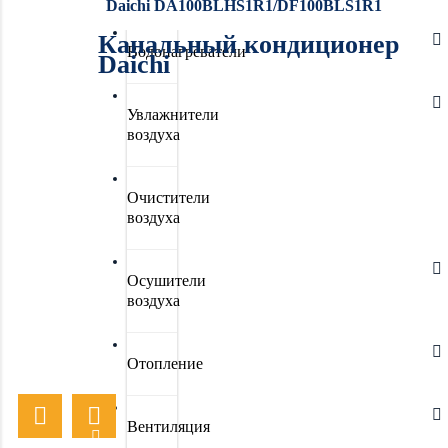
Daichi DA100BLHS1R1/DF100BLS1R1
Канальный кондиционер
Водонагреватели
Daichi
Увлажнители
воздуха
Очистители
воздуха
Осушители
воздуха
Отопление
Вентиляция