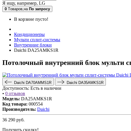
Я ищу, например,
LG
0
Tоваров,
на
По запросу
В корзине пусто!
Кондиционеры
Мульти сплит-системы
Внутренние блоки
Daichi DA25AMKS1R
Потолочный внутренний блок мульти 
Daichi DA70AMMS1R
Daichi DA35AMKS1R
Доступность:
Есть в наличии
•
0 отзывов
Модель:
DA25AMKS1R
Код товара:
000554
Производитель:
Daichi
36 290
руб.
Получить скидку!