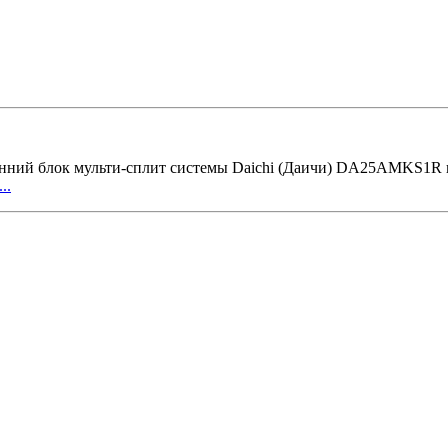
й блок мульти-сплит системы Daichi (Даичи) DA25AMKS1R пре
..