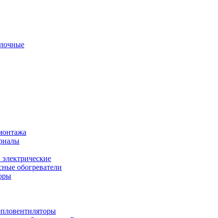
олочные
монтажа
ериалы
 электрические
ные обогреватели
оры
епловентиляторы