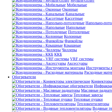
Мульти-сплит
Мобильные
Оконные
Канальные
Кассетные
Напольно-пот
Напольные
Потолочные
Колонные
Фанкойлы
Крышные
Чиллеры
ККБ
VRF системы
Аксессуары
Инструменты 
Расходные мат
Обогреватели
Конвекторы
Инфракрас
Масляные радиат
Тепловые завесы
Тепловые пушки
Тепловентиляторы
Водяные т