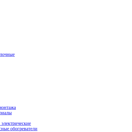
олочные
монтажа
ериалы
 электрические
ные обогреватели