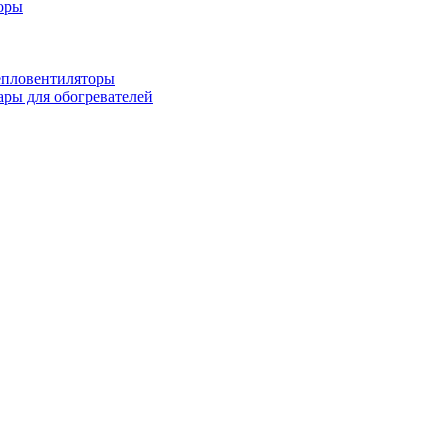
оры
епловентиляторы
ары для обогревателей