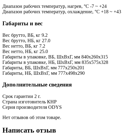
Диапазон рабочих температур, нагрев, °C
-7 ~ +24
Диапазон рабочих температур, охлаждение, °C
+18 ~ +43
Габариты и вес
Вес брутто, ВБ, кг
9.2
Вес брутто, НБ, кг
27.0
Вес нетто, ВБ, кг
7.2
Вес нетто, НБ, кг
25.0
Габариты в упаковке, ВБ, ШxВxГ, мм
840x260x315
Габариты в упаковке, НБ, ШxВxГ, мм
835x575x328
Габариты, ВБ, ШxВxГ, мм
777x250x201
Габариты, НБ, ШxВxГ, мм
777x498x290
Дополнительные сведения
Срок гарантии
2 г.
Страна изготовитель
КНР
Серия производителя
ODYS
Нет отзывов об этом товаре.
Написать отзыв