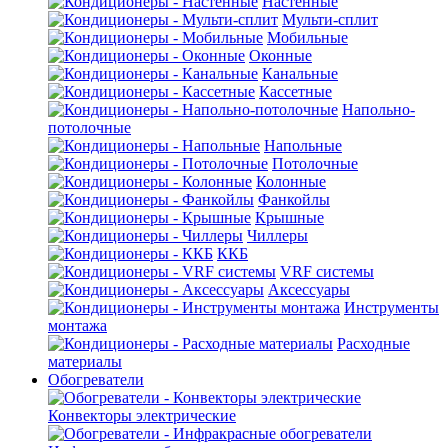
Настенные
Мульти-сплит
Мобильные
Оконные
Канальные
Кассетные
Напольно-
потолочные
Напольные
Потолочные
Колонные
Фанкойлы
Крышные
Чиллеры
ККБ
VRF системы
Аксессуары
Инструменты
монтажа
Расходные
материалы
Обогреватели
Конвекторы электрические