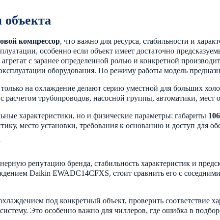
 объекта
овой компрессор
, что важно для ресурса, стабильности и харак
сплуатации, особенно если объект имеет достаточно предсказуе
н агрегат с заранее определенной ролью и конкретной производ
эксплуатации оборудования. По режиму работы модель предназн
е только на охлаждение делают серию уместной для больших х
 с расчетом трубопроводов, насосной группы, автоматики, мест 
ьные характеристики, но и физические параметры: габариты
10
тику, место установки, требования к основанию и доступ для о
я
енерную репутацию бренда, стабильность характеристик и предс
аждением Daikin EWADC14CFXS, стоит сравнить его с соседним
хлаждением под конкретный объект, проверить соответствие хар
 систему. Это особенно важно для чиллеров, где ошибка в подбо