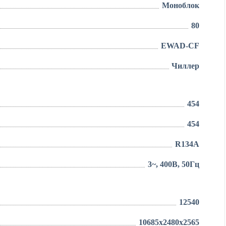
Моноблок
80
EWAD-CF
Чиллер
454
454
R134A
3~, 400В, 50Гц
12540
10685x2480x2565