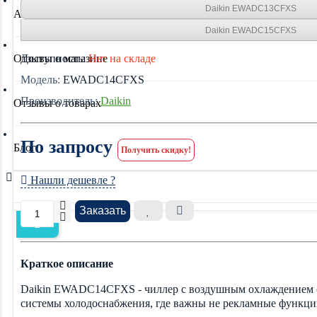
Daikin EWADC13CFXS
Акции
Daikin EWADC15CFXS
Отзывы о магазине
Доступность:
Нет на складе
Модель:
EWADC14CFXS
Производитель:
Daikin
Отзывы о товарах
По запросу
Блог
Получить скидку!
Нашли дешевле ?
Заказать
Краткое описание
Daikin EWADC14CFXS - чиллер с воздушным охлаждением 
системы холодоснабжения, где важны не рекламные функции