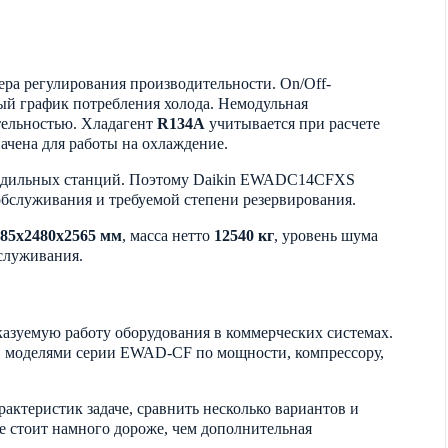
тера регулирования производительности. On/Off-
мый график потребления холода. Немодульная
ительностью. Хладагент
R134A
учитывается при расчете
ачена для работы на охлаждение.
олодильных станций. Поэтому Daikin EWADC14CFXS
обслуживания и требуемой степени резервирования.
685x2480x2565 мм
, масса нетто
12540 кг
, уровень шума
бслуживания.
казуемую работу оборудования в коммерческих системах.
и моделями серии EWAD-CF по мощности, компрессору,
актеристик задаче, сравнить несколько вариантов и
ре стоит намного дороже, чем дополнительная