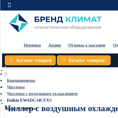
Новинки
Акции
Отзывы о магазине
От
Каталог товаров
Каталог товаров
Кондиционеры
Кондиционеры
Чиллеры
Обогреватели
Чиллеры с воздушным охлаждением
Daikin EWADC14CFXS
Чиллер с воздушным охлаж
Водонагреватели