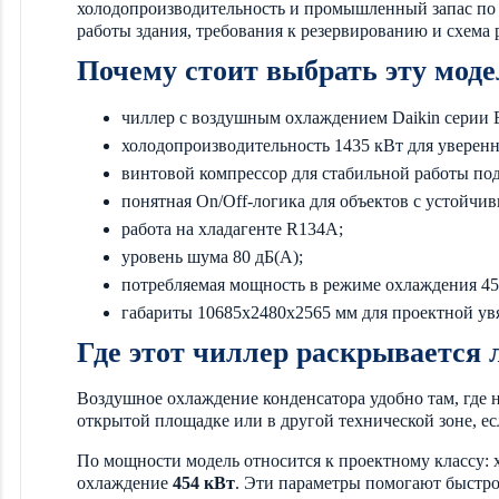
холодопроизводительность и промышленный запас по н
работы здания, требования к резервированию и схема 
Почему стоит выбрать эту мо
чиллер с воздушным охлаждением Daikin серии
холодопроизводительность 1435 кВт для уверен
винтовой компрессор для стабильной работы под
понятная On/Off-логика для объектов с устойчи
работа на хладагенте R134A;
уровень шума 80 дБ(А);
потребляемая мощность в режиме охлаждения 45
габариты 10685x2480x2565 мм для проектной ув
Где этот чиллер раскрывается 
Воздушное охлаждение конденсатора удобно там, где н
открытой площадке или в другой технической зоне, е
По мощности модель относится к проектному классу:
охлаждение
454 кВт
. Эти параметры помогают быстро