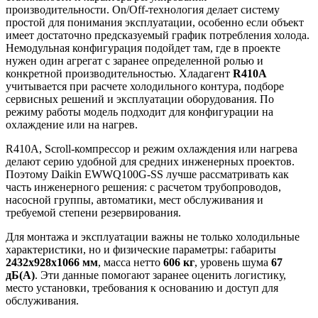
производительности. On/Off-технология делает систему
простой для понимания эксплуатации, особенно если объект
имеет достаточно предсказуемый график потребления холода.
Немодульная конфигурация подойдет там, где в проекте
нужен один агрегат с заранее определенной ролью и
конкретной производительностью. Хладагент
R410A
учитывается при расчете холодильного контура, подборе
сервисных решений и эксплуатации оборудования. По
режиму работы модель подходит для конфигурации на
охлаждение или на нагрев.
R410A, Scroll-компрессор и режим охлаждения или нагрева
делают серию удобной для средних инженерных проектов.
Поэтому Daikin EWWQ100G-SS лучше рассматривать как
часть инженерного решения: с расчетом трубопроводов,
насосной группы, автоматики, мест обслуживания и
требуемой степени резервирования.
Для монтажа и эксплуатации важны не только холодильные
характеристики, но и физические параметры: габариты
2432x928x1066 мм
, масса нетто
606 кг
, уровень шума
67
дБ(А)
. Эти данные помогают заранее оценить логистику,
место установки, требования к основанию и доступ для
обслуживания.