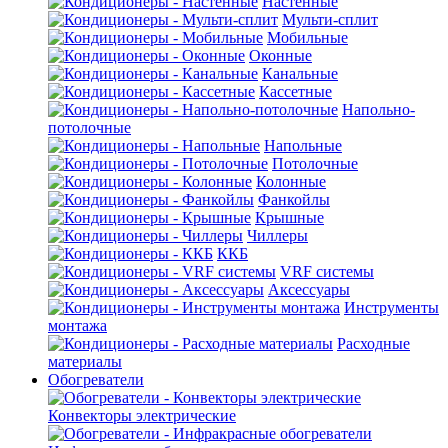
Настенные
Мульти-сплит
Мобильные
Оконные
Канальные
Кассетные
Напольно-
потолочные
Напольные
Потолочные
Колонные
Фанкойлы
Крышные
Чиллеры
ККБ
VRF системы
Аксессуары
Инструменты
монтажа
Расходные
материалы
Обогреватели
Конвекторы электрические