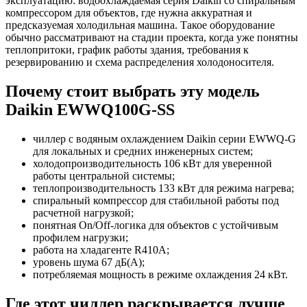
эксплуатацию: водоохлаждаемая серия Daikin со спиральным
компрессором для объектов, где нужна аккуратная и
предсказуемая холодильная машина. Такое оборудование
обычно рассматривают на стадии проекта, когда уже понятны
теплопритоки, график работы здания, требования к
резервированию и схема распределения холодоносителя.
Почему стоит выбрать эту модель
Daikin EWWQ100G-SS
чиллер с водяным охлаждением Daikin серии EWWQ-G
для локальных и средних инженерных систем;
холодопроизводительность 106 кВт для уверенной
работы центральной системы;
теплопроизводительность 133 кВт для режима нагрева;
спиральный компрессор для стабильной работы под
расчетной нагрузкой;
понятная On/Off-логика для объектов с устойчивым
профилем нагрузки;
работа на хладагенте R410A;
уровень шума 67 дБ(А);
потребляемая мощность в режиме охлаждения 24 кВт.
Где этот чиллер раскрывается лучше