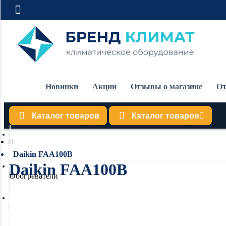
Новинки
Акции
Отзывы о магазине
От
Каталог товаров
Каталог товаров
Кондиционеры
Daikin FAA100B
Daikin FAA100B
Обогреватели
Водонагреватели