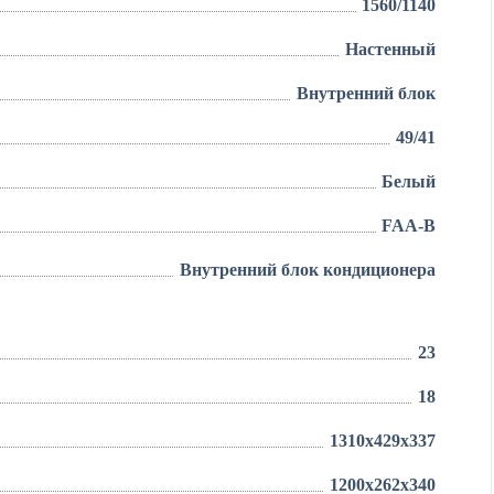
1560/1140
Настенный
Внутренний блок
49/41
Белый
FAA-B
Внутренний блок кондиционера
23
18
1310x429x337
1200x262x340