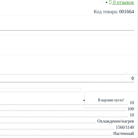
•
0 отзывов
Код товара:
001664
0
В корзине пусто!
10
100
10
Охлаждение/нагрев
1560/1140
Настенный