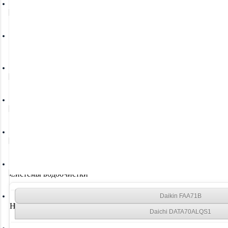
Увлажнители воздуха
Очистители воздуха
Осушители воздуха
Отопление
Вентиляция
Системы водоочистки
Daikin FAA71B
Новинки
Daichi DATA70ALQS1