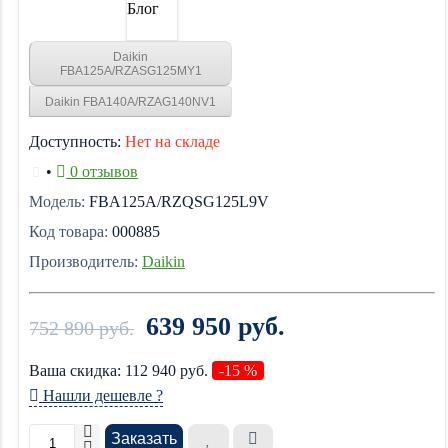
Блог
Daikin
FBA125A/RZASG125MY1
Daikin FBA140A/RZAG140NV1
Доступность:
Нет на складе
•
0 отзывов
Модель:
FBA125A/RZQSG125L9V
Код товара:
000885
Производитель:
Daikin
639 950 руб.
752 890 руб.
Ваша cкидка:
112 940
руб.
-15 %
Нашли дешевле ?
Заказать