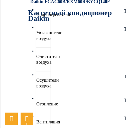
Daikin FCAG60B/RXM60R/BYCQ140E
Кассетный кондиционер
Водонагреватели
Daikin
Увлажнители
воздуха
Очистители
воздуха
Осушители
воздуха
Отопление
Вентиляция