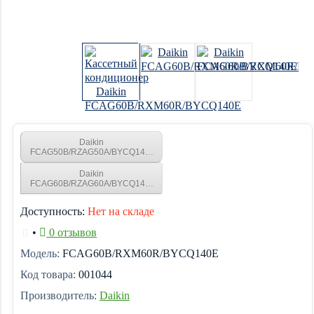
Daikin
FCAG50B/RZAG50A/BYCQ140E
Daikin
FCAG60B/RZAG60A/BYCQ140E
Доступность:
Нет на складе
•
0 отзывов
Модель:
FCAG60B/RXM60R/BYCQ140E
Код товара:
001044
Производитель:
Daikin