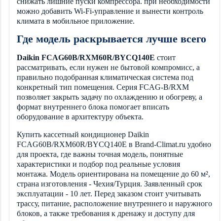
снижать лишние пуски компрессора. при необходимости
можно добавить Wi-Fi-управление и вынести контроль
климата в мобильное приложение.
Где модель раскрывается лучше всего
Daikin FCAG60B/RXM60R/BYCQ140E
стоит
рассматривать, если нужен не бытовой компромисс, а
правильно подобранная климатическая система под
конкретный тип помещения. Серия FCAG-B/RXM
позволяет закрыть задачу по охлаждению и обогреву, а
формат внутреннего блока помогает вписать
оборудование в архитектуру объекта.
Купить кассетный кондиционер Daikin
FCAG60B/RXM60R/BYCQ140E в Brand-Climat.ru удобно
для проекта, где важны точная модель, понятные
характеристики и подбор под реальные условия
монтажа. Модель ориентирована на помещение до 60 м²,
страна изготовления - Чеxия/Турция. Заявленный срок
эксплуатации - 10 лет. Перед заказом стоит учитывать
трассу, питание, расположение внутреннего и наружного
блоков, а также требования к дренажу и доступу для