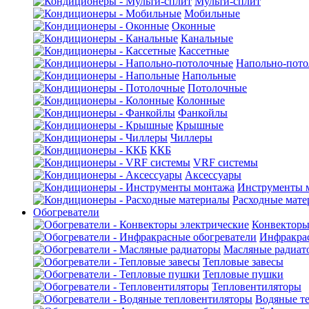
Мульти-сплит
Мобильные
Оконные
Канальные
Кассетные
Напольно-пот
Напольные
Потолочные
Колонные
Фанкойлы
Крышные
Чиллеры
ККБ
VRF системы
Аксессуары
Инструменты 
Расходные мат
Обогреватели
Конвекторы
Инфракрас
Масляные радиат
Тепловые завесы
Тепловые пушки
Тепловентиляторы
Водяные т