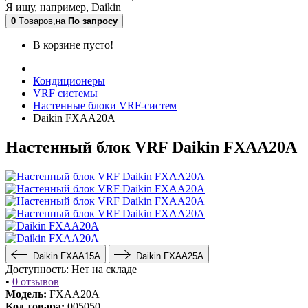
Я ищу, например,
Daikin
0
Tоваров,
на
По запросу
В корзине пусто!
Кондиционеры
VRF системы
Настенные блоки VRF-систем
Daikin FXAA20A
Настенный блок VRF Daikin FXAA20A
Daikin FXAA15A
Daikin FXAA25A
Доступность:
Нет на складе
•
0 отзывов
Модель:
FXAA20A
Код товара:
005050