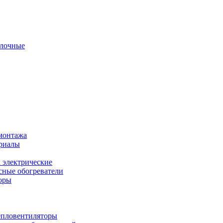
олочные
монтажа
ериалы
 электрические
ные обогреватели
оры
епловентиляторы