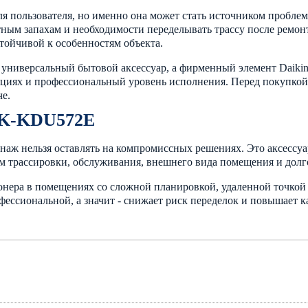
для пользователя, но именно она может стать источником пробл
тным запахам и необходимости переделывать трассу после ремон
стойчивой к особенностям объекта.
 универсальный бытовой аксессуар, а фирменный элемент Daikin
циях и профессиональный уровень исполнения. Перед покупкой 
че.
 K-KDU572E
наж нельзя оставлять на компромиссных решениях. Это аксессуа
том трассировки, обслуживания, внешнего вида помещения и дол
ионера в помещениях со сложной планировкой, удаленной точко
фессиональной, а значит - снижает риск переделок и повышает к