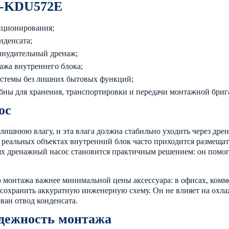
 K-KDU572E
диционирования;
нденсата;
инудительный дренаж;
ажа внутреннего блока;
истемы без лишних бытовых функций;
добны для хранения, транспортировки и передачи монтажной бриг
ос
 лишнюю влагу, и эта влага должна стабильно уходить через дре
 реальных объектах внутренний блок часто приходится размещать 
х дренажный насос становится практичным решением: он помог
о монтажа важнее минимальной цены аксессуара: в офисах, комм
но сохранить аккуратную инженерную схему. Он не влияет на о
ован отвод конденсата.
адежность монтажа