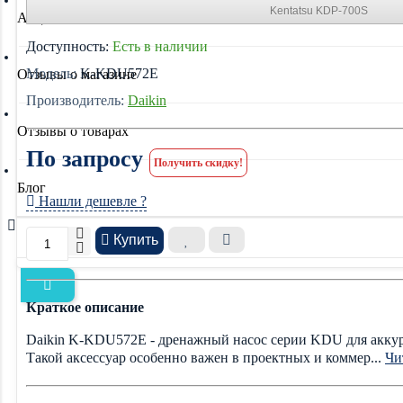
Kentatsu KDP-700S
Акции
Доступность:
Есть в наличии
Модель:
K-KDU572E
Отзывы о магазине
Производитель:
Daikin
Отзывы о товарах
По запросу
Получить скидку!
Блог
Нашли дешевле ?
Купить
Краткое описание
Daikin K-KDU572E - дренажный насос серии KDU для аккура
Такой аксессуар особенно важен в проектных и коммер...
Чит