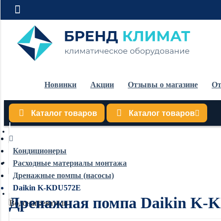
Новинки
Акции
Отзывы о магазине
От
Каталог товаров
Каталог товаров
Кондиционеры
Кондиционеры
Расходные материалы монтажа
Обогреватели
Дренажные помпы (насосы)
Daikin K-KDU572E
Дренажная помпа Daikin K-
Водонагреватели