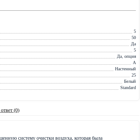
5
50
Да
5
Да, опция
A
Настенный
25
Белый
Standard
 ответ (0)
шенную систему очистки воздуха, которая была