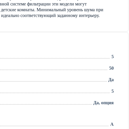
вной системе фильтрации эти модели могут
и детские комнаты. Минимальный уровень шума при
, идеально соответствующий заданному интерьеру.
5
50
Да
5
Да, опция
A