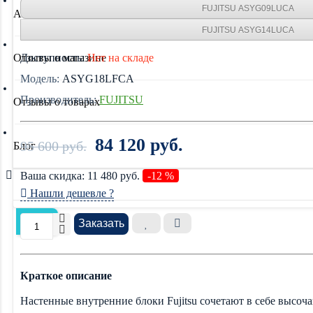
FUJITSU ASYG09LUCA
Акции
FUJITSU ASYG14LUCA
Отзывы о магазине
Доступность:
Нет на складе
Модель:
ASYG18LFCA
Производитель:
FUJITSU
Отзывы о товарах
84 120 руб.
95 600 руб.
Блог
Ваша cкидка:
11 480
руб.
-12 %
Нашли дешевле ?
Заказать
Краткое описание
Настенные внутренние блоки Fujitsu сочетают в себе высоч