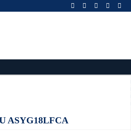
ставка по РФ
Оплата
Монтаж
Сотрудничество
Контакты
Ремонт и сервис
TSU ASYG18LFCA