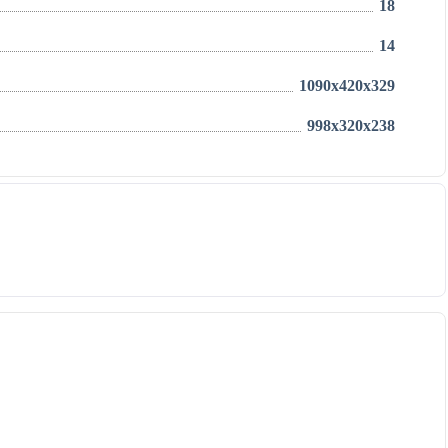
18
14
1090x420x329
998x320x238