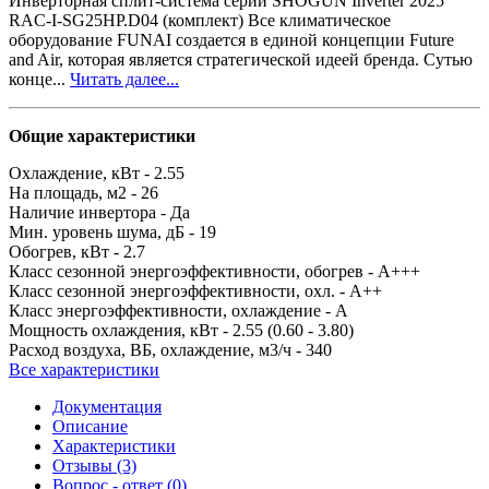
Инверторная сплит-система серии SHOGUN Inverter 2025
RAC-I-SG25HP.D04 (комплект) Все климатическое
оборудование FUNAI создается в единой концепции Future
and Air, которая является стратегической идеей бренда. Сутью
конце...
Читать далее...
Общие характеристики
Охлаждение, кВт -
2.55
На площадь, м2 -
26
Наличие инвертора -
Да
Мин. уровень шума, дБ -
19
Обогрев, кВт -
2.7
Класс сезонной энергоэффективности, обогрев -
A+++
Класс сезонной энергоэффективности, охл. -
A++
Класс энергоэффективности, охлаждение -
A
Мощность охлаждения, кВт -
2.55 (0.60 - 3.80)
Расход воздуха, ВБ, охлаждение, м3/ч -
340
Все характеристики
Документация
Описание
Характеристики
Отзывы (3)
Вопрос - ответ (0)