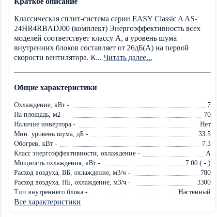
Краткое описание
Классическая сплит-система серии EASY Classic A AS-
24HR4RBADJ00 (комплект) Энергоэффективность всех
моделей соответствует классу А, а уровень шума
внутренних блоков составляет от 26дБ(А) на первой
скорости вентилятора. К...
Читать далее...
Общие характеристики
Охлаждение, кВт -
7
На площадь, м2 -
70
Наличие инвертора -
Нет
Мин. уровень шума, дБ -
33.5
Обогрев, кВт -
7.3
Класс энергоэффективности, охлаждение -
A
Мощность охлаждения, кВт -
7.00 ( - )
Расход воздуха, ВБ, охлаждение, м3/ч -
780
Расход воздуха, НБ, охлаждение, м3/ч -
3300
Тип внутреннего блока -
Настенный
Все характеристики