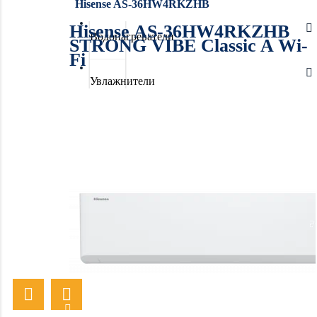
Hisense AS-36HW4RKZHB
Hisense AS-36HW4RKZHB
Водонагреватели
STRONG VIBE Classic A Wi-
Fi
Увлажнители
воздуха
Очистители
воздуха
Осушители
воздуха
Отопление
Вентиляция