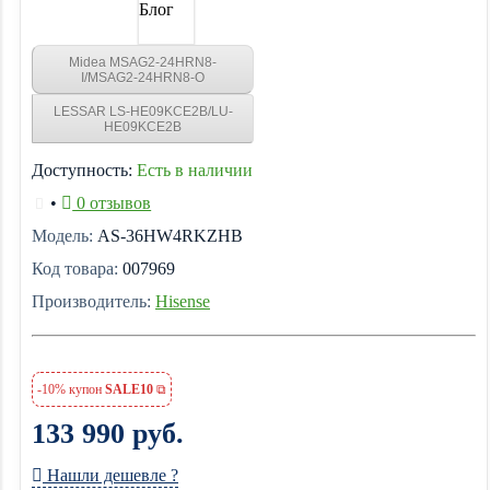
Блог
Midea MSAG2-24HRN8-
I/MSAG2-24HRN8-O
LESSAR LS-HE09KCE2B/LU-
HE09KCE2B
Доступность:
Есть в наличии
•
0 отзывов
Модель:
AS-36HW4RKZHB
Код товара:
007969
Производитель:
Hisense
-10% купон
SALE10
133 990 руб.
Нашли дешевле ?