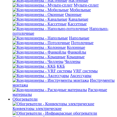
Настенные
Мульти-сплит
Мобильные
Оконные
Канальные
Кассетные
Напольно-
потолочные
Напольные
Потолочные
Колонные
Фанкойлы
Крышные
Чиллеры
ККБ
VRF системы
Аксессуары
Инструменты
монтажа
Расходные
материалы
Обогреватели
Конвекторы электрические