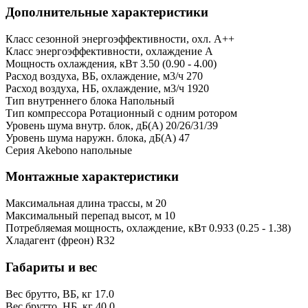
Дополнительные характеристики
Класс сезонной энергоэффективности, охл.
A++
Класс энергоэффективности, охлаждение
A
Мощность охлаждения, кВт
3.50 (0.90 - 4.00)
Расход воздуха, ВБ, охлаждение, м3/ч
270
Расход воздуха, НБ, охлаждение, м3/ч
1920
Тип внутреннего блока
Напольный
Тип компрессора
Ротационный с одним ротором
Уровень шума внутр. блок, дБ(А)
20/26/31/39
Уровень шума наружн. блока, дБ(А)
47
Серия
Akebono напольные
Монтажные характеристики
Максимальная длина трассы, м
20
Максимальный перепад высот, м
10
Потребляемая мощность, охлаждение, кВт
0.933 (0.25 - 1.38)
Хладагент (фреон)
R32
Габариты и вес
Вес брутто, ВБ, кг
17.0
Вес брутто, НБ, кг
40.0