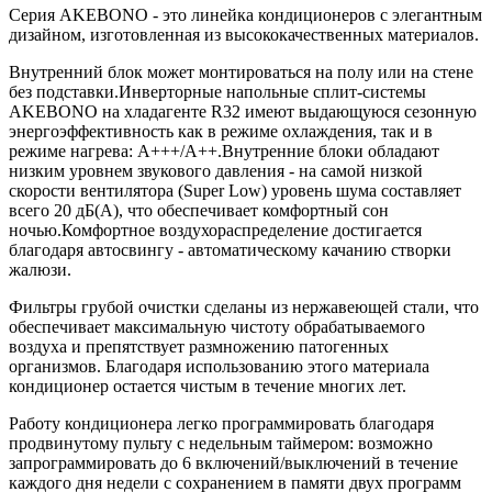
Серия AKEBONO - это линейка кондиционеров с элегантным
дизайном, изготовленная из высококачественных материалов.
Внутренний блок может монтироваться на полу или на стене
без подставки.Инверторные напольные сплит-системы
AKEBONO на хладагенте R32 имеют выдающуюся сезонную
энергоэффективность как в режиме охлаждения, так и в
режиме нагрева: А+++/A++.Внутренние блоки обладают
низким уровнем звукового давления - на самой низкой
скорости вентилятора (Super Low) уровень шума составляет
всего 20 дБ(А), что обеспечивает комфортный сон
ночью.Комфортное воздухораспределение достигается
благодаря автосвингу - автоматическому качанию створки
жалюзи.
Фильтры грубой очистки сделаны из нержавеющей стали, что
обеспечивает максимальную чистоту обрабатываемого
воздуха и препятствует размножению патогенных
организмов. Благодаря использованию этого материала
кондиционер остается чистым в течение многих лет.
Работу кондиционера легко программировать благодаря
продвинутому пульту с недельным таймером: возможно
запрограммировать до 6 включений/выключений в течение
каждого дня недели с сохранением в памяти двух программ