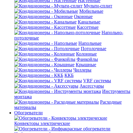
Настенные
Мульти-сплит
Мобильные
Оконные
Канальные
Кассетные
Напольно-
потолочные
Напольные
Потолочные
Колонные
Фанкойлы
Крышные
Чиллеры
ККБ
VRF системы
Аксессуары
Инструменты
монтажа
Расходные
материалы
Обогреватели
Конвекторы электрические