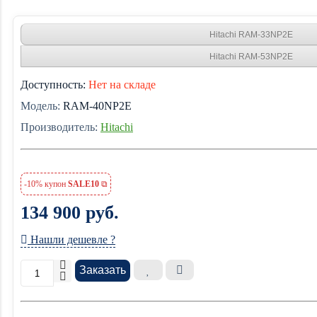
Hitachi RAM-33NP2E
Hitachi RAM-53NP2E
Доступность:
Нет на складе
Модель:
RAM-40NP2E
Производитель:
Hitachi
-10% купон
SALE10
134 900 руб.
Нашли дешевле ?
Заказать