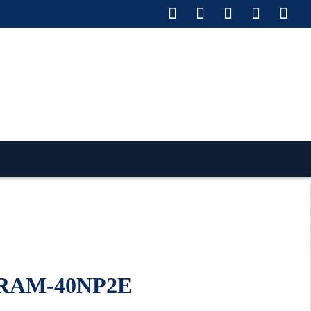
ставка по РФ
Оплата
Монтаж
Сотрудничество
Контакты
Ремонт и сервис
i RAM-40NP2E