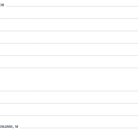
ов
оками, м