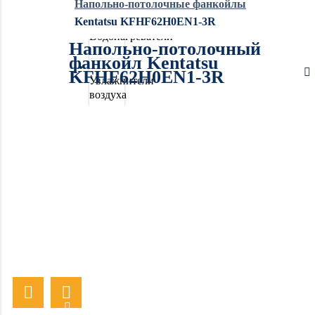
Напольно-потолочные фанкойлы
Kentatsu KFHF62H0EN1-3R
Водонагреватели
Напольно-потолочный
фанкойл Kentatsu
KFHF62H0EN1-3R
Увлажнители
воздуха
Очистители
воздуха
Осушители
воздуха
Отопление
Вентиляция