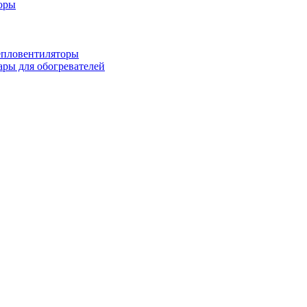
оры
епловентиляторы
ары для обогревателей