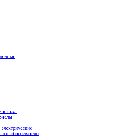
олочные
монтажа
ериалы
 электрические
ные обогреватели