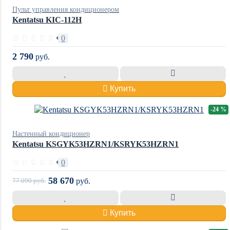
Пульт управления кондиционером
Kentatsu KIC-112H
0
2 790
руб.
Купить
-24 %
Настенный кондиционер
Kentatsu KSGYK53HZRN1/KSRYK53HZRN1
0
58 670
77 090
руб.
руб.
Купить