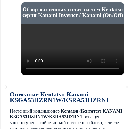
Обзор настенных сплит-систем Kentatsu
серии Kanami Inverter / Kanami (On/Off)
Описание Kentatsu Kanami
KSGA53HZRN1W/KSRA53HZRN1
Настенный кондиционер
Kentatsu (Кентатсу) KANAMI
KSGA53HZRN1W/KSRA53HZRN1
оснащен
многоступенчатой очисткой внутренего блока, в числе
которых фильтры для задержки пыли, пыльцы и