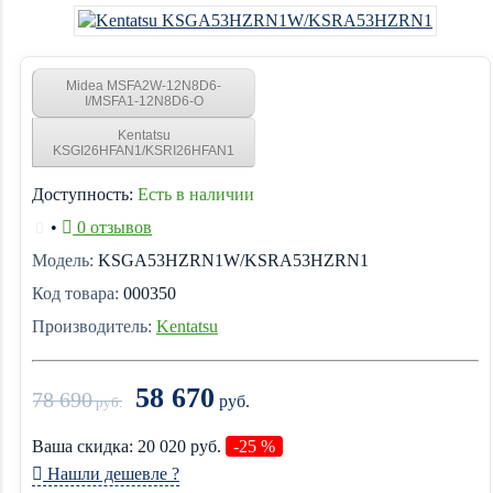
Midea MSFA2W-12N8D6-
I/MSFA1-12N8D6-O
Kentatsu
KSGI26HFAN1/KSRI26HFAN1
Доступность:
Есть в наличии
•
0 отзывов
Модель:
KSGA53HZRN1W/KSRA53HZRN1
Код товара:
000350
Производитель:
Kentatsu
58 670
78 690
руб.
руб.
Ваша cкидка:
20 020
руб.
-25 %
Нашли дешевле ?