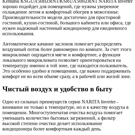
Kentatsu KSGUA50HZRN1/KSRUA50HZRN1 NARITA Inverter
хорошо подойдет для помещений, где нужны уверенное
охлаждение летом и комфортный обогрев в межсезонье.
Производительности модели достаточно для просторной
гостиной, кухни-гостиной, большого кабинета или офиса, где
нужен надежный настенный кондиционер для ежедневного
использования.
Автоматическое качание заслонок помогает распределять
воздушный поток более равномерно по комнате. За счет этого
микроклимат ощущается мягче и комфортнее, а функция
локального микроклимата позволяет ориентироваться на
температуру именно в той зоне, где находится пользователь.
Это особенно удобно в помещениях, где важно поддерживать
комфорт не во всем объеме сразу, а в рабочей или жилой зоне.
Чистый воздух и удобство в быту
Одно из сильных преимуществ серии NARITA Inverter -
внимание не только к температуре, но и к качеству воздуха в
помещении. Многоступенчатая очистка воздуха помогает
уменьшать количество бытовых загрязнений, а фильтр
высокой степени очистки делает использование
кондиционера более комфортным каждый день.