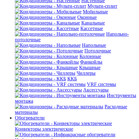
Настенные
Мульти-сплит
Мобильные
Оконные
Канальные
Кассетные
Напольно-
потолочные
Напольные
Потолочные
Колонные
Фанкойлы
Крышные
Чиллеры
ККБ
VRF системы
Аксессуары
Инструменты
монтажа
Расходные
материалы
Обогреватели
Конвекторы электрические