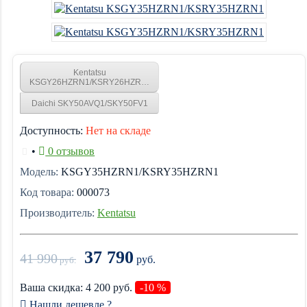
Kentatsu
KSGY26HZRN1/KSRY26HZRN1
Daichi SKY50AVQ1/SKY50FV1
Доступность:
Нет на складе
•
0 отзывов
Модель:
KSGY35HZRN1/KSRY35HZRN1
Код товара:
000073
Производитель:
Kentatsu
37 790
41 990
руб.
руб.
Ваша cкидка:
4 200
руб.
-10 %
Нашли дешевле ?