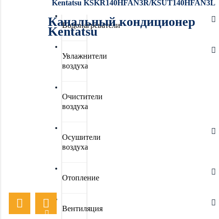
Kentatsu KSKR140HFAN3R/KSUT140HFAN3L
Канальный кондиционер
Водонагреватели
Kentatsu
Увлажнители
воздуха
Очистители
воздуха
Осушители
воздуха
Отопление
Вентиляция