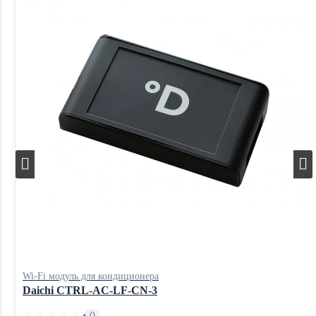
Wi-Fi модуль для кондиционера
Daichi CTRL-AC-LF-CN-3
0