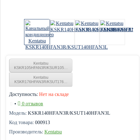
Kentatsu
KSKR105HFAN3R/KSUR105HFAN3L
Kentatsu
KSKR176HFAN3R/KSUT176HFAN3L
Доступность:
Нет на складе
•
0 отзывов
Модель:
KSKR140HFAN3R/KSUT140HFAN3L
Код товара:
000913
Производитель:
Kentatsu