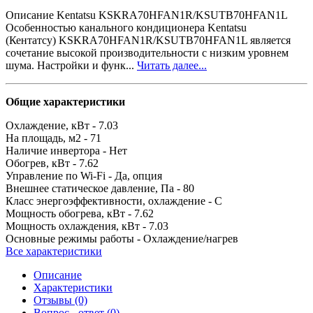
Описание Kentatsu KSKRA70HFAN1R/KSUTB70HFAN1L
Особенностью канального кондиционера Kentatsu
(Кентатсу) KSKRA70HFAN1R/KSUTB70HFAN1L является
сочетание высокой производительности с низким уровнем
шума. Настройки и функ...
Читать далее...
Общие характеристики
Охлаждение, кВт -
7.03
На площадь, м2 -
71
Наличие инвертора -
Нет
Обогрев, кВт -
7.62
Управление по Wi-Fi -
Да, опция
Внешнее статическое давление, Па -
80
Класс энергоэффективности, охлаждение -
C
Мощность обогрева, кВт -
7.62
Мощность охлаждения, кВт -
7.03
Основные режимы работы -
Охлаждение/нагрев
Все характеристики
Описание
Характеристики
Отзывы (0)
Вопрос - ответ (0)