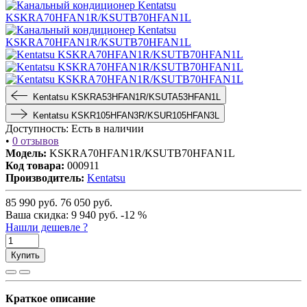
Kentatsu KSKRA53HFAN1R/KSUTA53HFAN1L
Kentatsu KSKR105HFAN3R/KSUR105HFAN3L
Доступность:
Есть в наличии
•
0 отзывов
Модель:
KSKRA70HFAN1R/KSUTB70HFAN1L
Код товара:
000911
Производитель:
Kentatsu
85 990
руб.
76 050
руб.
Ваша cкидка:
9 940
руб.
-12 %
Нашли дешевле ?
Купить
Краткое описание