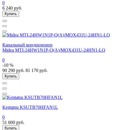
0
6 240
руб.
Купить
Канальный кондиционер
Midea MTI-24HW1N1P-Q(A)/MOX431U-24HN1-LQ
0
-10 %
90 290
руб.
81 170
руб.
Купить
Kentatsu KSUTB70HFAN1L
0
51 600
руб.
Купить