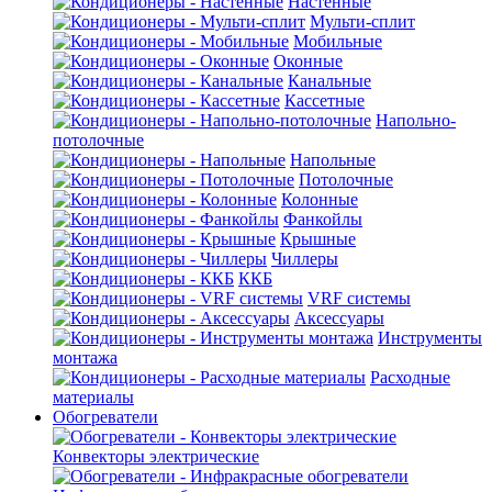
Настенные
Мульти-сплит
Мобильные
Оконные
Канальные
Кассетные
Напольно-
потолочные
Напольные
Потолочные
Колонные
Фанкойлы
Крышные
Чиллеры
ККБ
VRF системы
Аксессуары
Инструменты
монтажа
Расходные
материалы
Обогреватели
Конвекторы электрические