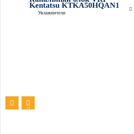
Kentatsu KTKA50HQAN1
Увлажнители
воздуха
Очистители
воздуха
Осушители
воздуха
Отопление
Вентиляция
Системы
водоочистки