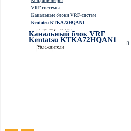
Кондиционеры
VRF системы
Обогреватели
Канальные блоки VRF-систем
Kentatsu KTKA72HQAN1
Водонагреватели
Канальный блок VRF
Kentatsu KTKA72HQAN1
Увлажнители
воздуха
Очистители
воздуха
Осушители
воздуха
Отопление