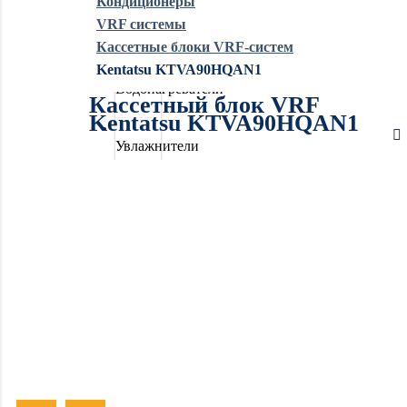
Кондиционеры
VRF системы
Обогреватели
Кассетные блоки VRF-систем
Kentatsu KTVA90HQAN1
Водонагреватели
Кассетный блок VRF
Kentatsu KTVA90HQAN1
Увлажнители
воздуха
Очистители
воздуха
Осушители
воздуха
Отопление