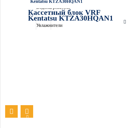
Kentatsu KTZA30HQAN1
Водонагреватели
Кассетный блок VRF
Kentatsu KTZA30HQAN1
Увлажнители
воздуха
Очистители
воздуха
Осушители
воздуха
Отопление
Вентиляция