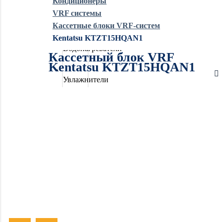
Кондиционеры
VRF системы
Обогреватели
Кассетные блоки VRF-систем
Kentatsu KTZT15HQAN1
Водонагреватели
Кассетный блок VRF
Kentatsu KTZT15HQAN1
Увлажнители
воздуха
Очистители
воздуха
Осушители
воздуха
Отопление