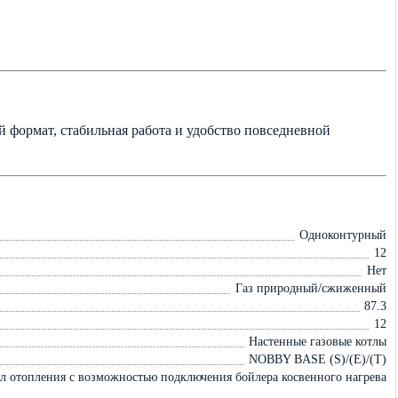
й формат, стабильная работа и удобство повседневной
Одноконтурный
12
Нет
Газ природный/сжиженный
87.3
12
Настенные газовые котлы
NOBBY BASE (S)/(E)/(T)
л отопления с возможностью подключения бойлера косвенного нагрева