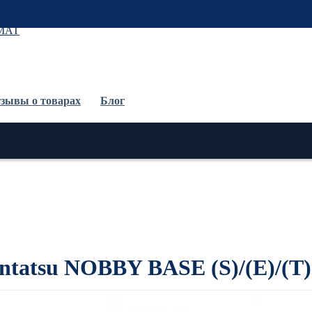
До
зывы о товарах
Блог
tatsu NOBBY BASE (S)/(E)/(T)