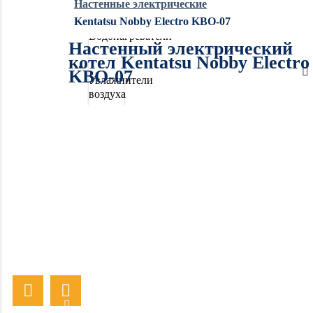
Настенные электрические
Kentatsu Nobby Electro KBO-07
Водонагреватели
Настенный электрический
котел Kentatsu Nobby Electro
KBO-07
Увлажнители
воздуха
Очистители
воздуха
Осушители
воздуха
Отопление
Вентиляция