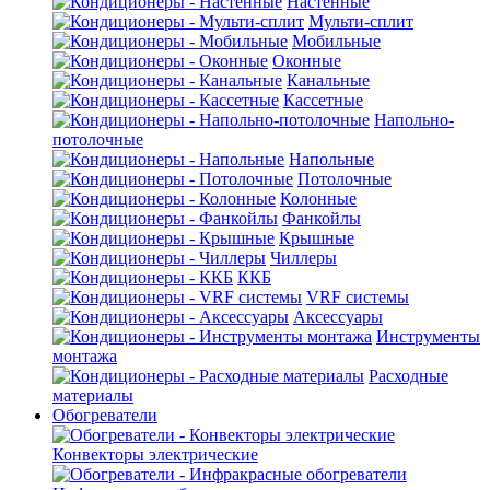
Настенные
Мульти-сплит
Мобильные
Оконные
Канальные
Кассетные
Напольно-
потолочные
Напольные
Потолочные
Колонные
Фанкойлы
Крышные
Чиллеры
ККБ
VRF системы
Аксессуары
Инструменты
монтажа
Расходные
материалы
Обогреватели
Конвекторы электрические