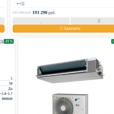
•
0
193 290
227 400
руб.
руб.
Заказать
-15 %
-
5
50
Да
~5.8~1.7
000049