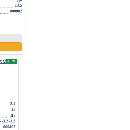
13.5
000882
-15 %
2.4
25
Да
5~3.2~1.3
000405