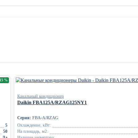
-15 %
Канальный кондиционер
Daikin FBA125A/RZAG125NY1
Серия:
FBA-A/RZAG
5
Охлаждение, кВт:
50
На площадь, м2:
Да
Наличие инвертора: