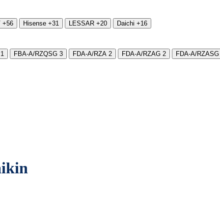
V
+56
Hisense
+31
LESSAR
+20
Daichi
+16
1
FBA-A/RZQSG
3
FDA-A/RZA
2
FDA-A/RZAG
2
FDA-A/RZASG
ikin