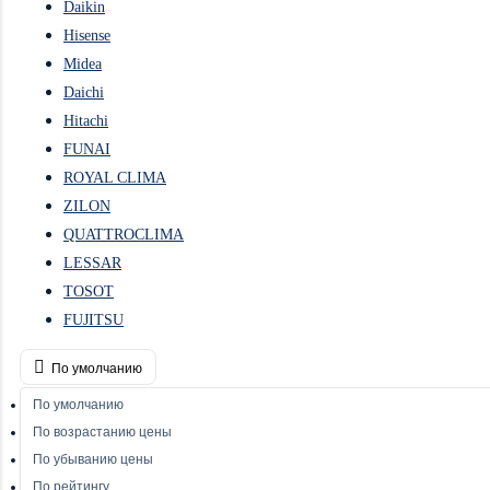
Daikin
Hisense
Midea
Daichi
Hitachi
FUNAI
ROYAL CLIMA
ZILON
QUATTROCLIMA
LESSAR
TOSOT
FUJITSU
По умолчанию
По умолчанию
По возрастанию цены
По убыванию цены
По рейтингу