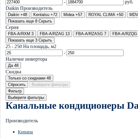
-
руб.
Daikin
Производитель
Daikin
+48
Kentatsu
+72
Midea
+57
ROYAL CLIMA
+50
MD
Показать еще 8
Скрыть
Серия
FBA-A/RXM
3
FBA-A/RZAG
13
FBA-A/RZASG
7
FBA-A/RZQG
Показать еще 3
Скрыть
25
-
250
На площадь, м2
-
Наличие инвертора
Да
48
Скидка
Только со cкидками
48
Сбросить
Выберите фильтры
Фильтр
Выберите фильтры
Канальные кондиционеры Da
Производитель
Kentatsu