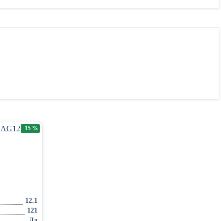
-15 %
12.1
121
Да