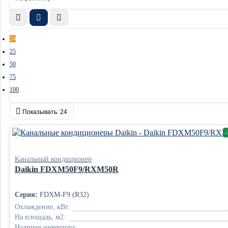
24
25
50
75
100
Показывать:
24
Канальный кондиционер
Daikin FDXM50F9/RXM50R
Серия:
FDXM-F9 (R32)
Охлаждение, кВт:
На площадь, м2:
Наличие инвертора: