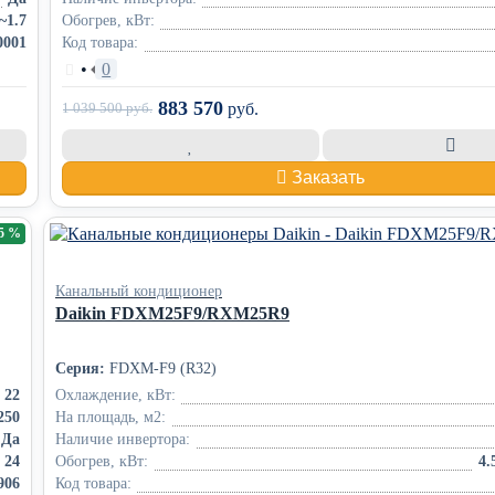
~1.7
Обогрев, кВт:
0001
Код товара:
•
0
883 570
1 039 500
руб.
руб.
Заказать
15 %
Канальный кондиционер
Daikin FDXM25F9/RXM25R9
Серия:
FDXM-F9 (R32)
22
Охлаждение, кВт:
250
На площадь, м2:
Да
Наличие инвертора:
24
Обогрев, кВт:
4.
906
Код товара: