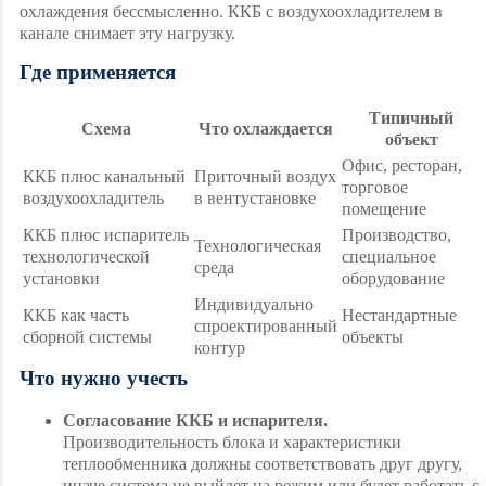
охлаждения бессмысленно. ККБ с воздухоохладителем в
канале снимает эту нагрузку.
Где применяется
Типичный
Схема
Что охлаждается
объект
Офис, ресторан,
ККБ плюс канальный
Приточный воздух
торговое
воздухоохладитель
в вентустановке
помещение
ККБ плюс испаритель
Производство,
Технологическая
технологической
специальное
среда
установки
оборудование
Индивидуально
ККБ как часть
Нестандартные
спроектированный
сборной системы
объекты
контур
Что нужно учесть
Согласование ККБ и испарителя.
Производительность блока и характеристики
теплообменника должны соответствовать друг другу,
иначе система не выйдет на режим или будет работать с