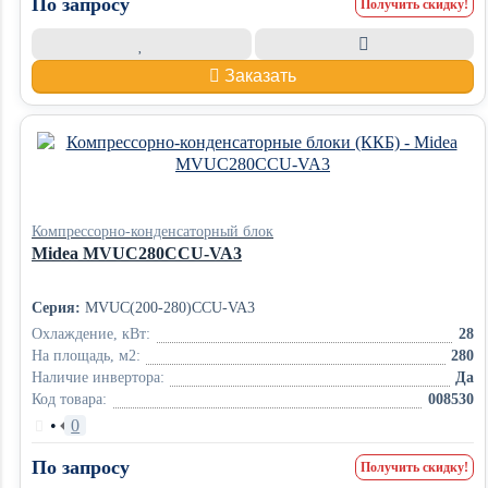
По запросу
Получить скидку!
Заказать
Компрессорно-конденсаторный блок
Midea MVUC280CCU-VA3
Серия:
MVUC(200-280)CCU-VA3
Охлаждение, кВт:
28
На площадь, м2:
280
Наличие инвертора:
Да
Код товара:
008530
•
0
По запросу
Получить скидку!