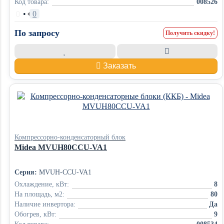
Код товара:
008526
•
0
По запросу
Получить скидку!
Заказать
Компрессорно-конденсаторный блок
Midea MVUH80CCU-VA1
Серия:
MVUH-CCU-VA1
Охлаждение, кВт:
8
На площадь, м2:
80
Наличие инвертора:
Да
Обогрев, кВт:
9