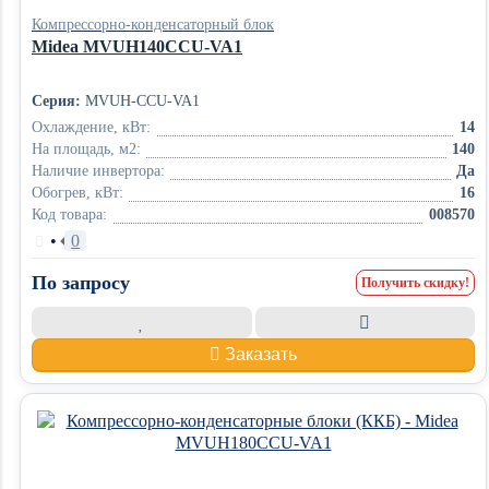
Компрессорно-конденсаторный блок
Midea MVUH140CCU-VA1
Серия:
MVUH-CCU-VA1
Охлаждение, кВт:
14
На площадь, м2:
140
Наличие инвертора:
Да
Обогрев, кВт:
16
Код товара:
008570
•
0
По запросу
Получить скидку!
Заказать