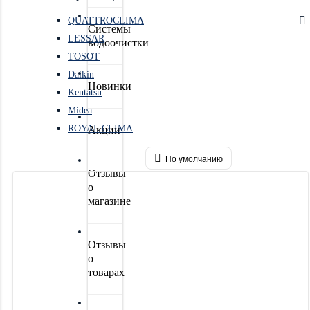
QUATTROCLIMA
Системы
LESSAR
водоочистки
TOSOT
Daikin
Новинки
Kentatsu
Midea
ROYAL CLIMA
Акции
По умолчанию
Отзывы
о
магазине
Отзывы
о
товарах