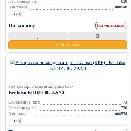
На площадь, м2:
620
Код товара:
008548
•
0
По запросу
Получить скидку!
Заказать
Компрессорно-конденсаторный блок
Kentatsu KHHZ730CZAN3
Охлаждение, кВт:
73
На площадь, м2:
730
Код товара:
008574
•
0