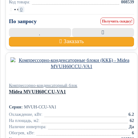
Код товара:
008539
•
0
По запросу
Получить скидку!
Заказать
Компрессорно-конденсаторный блок
Midea MVUH60CCU-VA1
Серия:
MVUH-CCU-VA1
Охлаждение, кВт:
6.2
На площадь, м2:
62
Наличие инвертора:
Да
Обогрев, кВт:
6