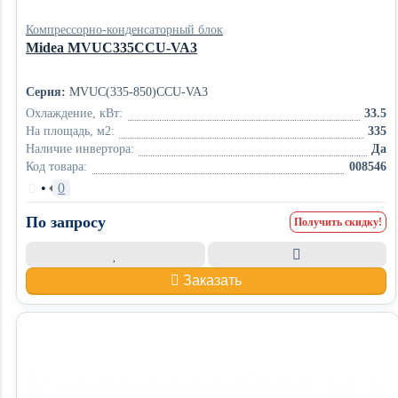
Компрессорно-конденсаторный блок
Midea MVUC335CCU-VA3
Серия:
MVUC(335-850)CCU-VA3
Охлаждение, кВт:
33.5
На площадь, м2:
335
Наличие инвертора:
Да
Код товара:
008546
•
0
По запросу
Получить скидку!
Заказать