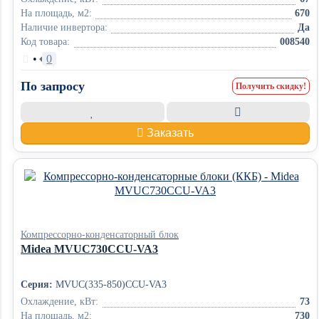
На площадь, м2:
670
Наличие инвертора:
Да
Код товара:
008540
•
0
По запросу
Получить скидку!
Заказать
Компрессорно-конденсаторный блок
Midea MVUC730CCU-VA3
Серия:
MVUC(335-850)CCU-VA3
Охлаждение, кВт:
73
На площадь, м2:
730