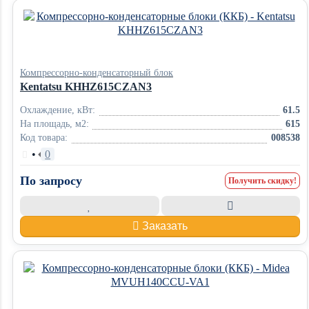
Компрессорно-конденсаторный блок
Kentatsu KHHZ615CZAN3
Охлаждение, кВт:
61.5
На площадь, м2:
615
Код товара:
008538
•
0
По запросу
Получить скидку!
Заказать