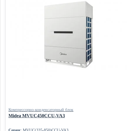
Компрессорно-конденсаторный блок
Midea MVUC450CCU-VA3
Серия:
MVUC(335-850)CCU-VA3