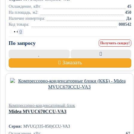
Охлаждение, кВт:
45
На площадь, м2:
450
Наличие инвертора:
Да
Код товара:
008542
•
0
По запросу
Получить скидку!
Заказать
Компрессорно-конденсаторный блок
Midea MVUC670CCU-VA3
Серия:
MVUC(335-850)CCU-VA3
Охлаждение, кВт:
67