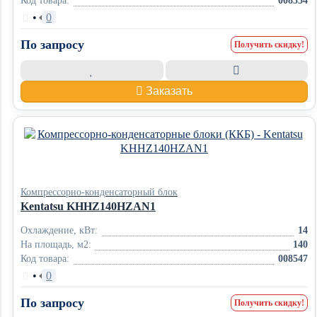
Код товара:
008534
•
0
По запросу
Получить скидку!
Заказать
Компрессорно-конденсаторный блок
Kentatsu KHHZ140HZAN1
Охлаждение, кВт:
14
На площадь, м2:
140
Код товара:
008547
•
0
По запросу
Получить скидку!