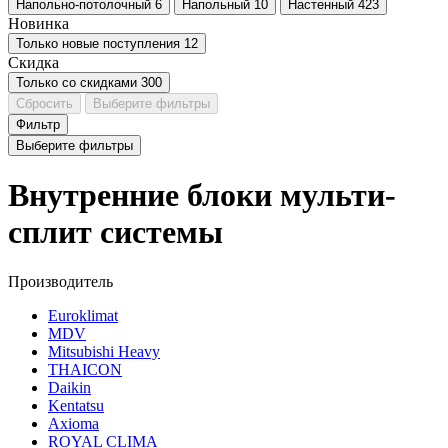
Напольно-потолочный
6
Напольный
10
Настенный
423
Новинка
Только новые поступления
12
Скидка
Только со cкидками
300
Сбросить
Выберите фильтры
Фильтр
Выберите фильтры
Внутренние блоки мульти-
сплит системы
Производитель
Euroklimat
MDV
Mitsubishi Heavy
THAICON
Daikin
Kentatsu
Axioma
ROYAL CLIMA