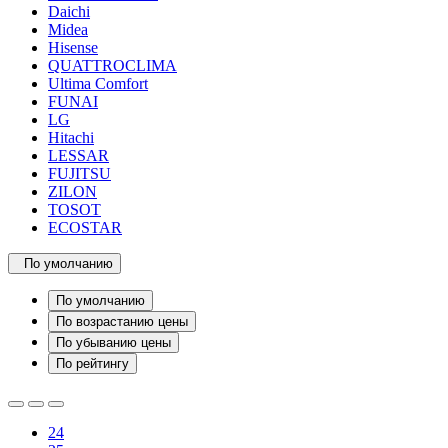
Daichi
Midea
Hisense
QUATTROCLIMA
Ultima Comfort
FUNAI
LG
Hitachi
LESSAR
FUJITSU
ZILON
TOSOT
ECOSTAR
По умолчанию
По умолчанию
По возрастанию цены
По убыванию цены
По рейтингу
24