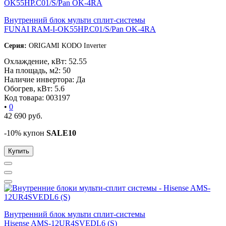
Внутренний блок мульти сплит-системы
FUNAI RAM-I-OK55HP.C01/S/Pan OK-4RA
Серия:
ORIGAMI KODO Inverter
Охлаждение, кВт:
52.55
На площадь, м2:
50
Наличие инвертора:
Да
Обогрев, кВт:
5.6
Код товара:
003197
•
0
42 690
руб.
-10% купон
SALE10
Купить
Внутренний блок мульти сплит-системы
Hisense AMS-12UR4SVEDL6 (S)