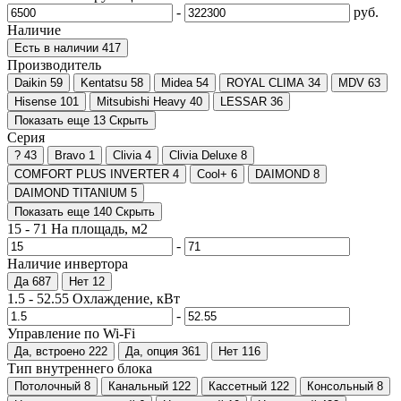
-
руб.
Наличие
Есть в наличии
417
Производитель
Daikin
59
Kentatsu
58
Midea
54
ROYAL CLIMA
34
MDV
63
Hisense
101
Mitsubishi Heavy
40
LESSAR
36
Показать еще 13
Скрыть
Серия
?
43
Bravo
1
Clivia
4
Clivia Deluxe
8
COMFORT PLUS INVERTER
4
Cool+
6
DAIMOND
8
DAIMOND TITANIUM
5
Показать еще 140
Скрыть
15
-
71
На площадь, м2
-
Наличие инвертора
Да
687
Нет
12
1.5
-
52.55
Охлаждение, кВт
-
Управление по Wi-Fi
Да, встроено
222
Да, опция
361
Нет
116
Тип внутреннего блока
Потолочный
8
Канальный
122
Кассетный
122
Консольный
8