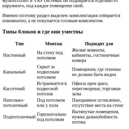
мульти-сплит и VRF системах он подбирается отдельно от
наружного, под каждое помещение свой.
Именно поэтому раздел выделен: комплектация собирается
покомнатно, а не покупается готовым комплектом.
Типы блоков и где они уместны
Тип
Монтаж
Подходит для
Жилые комнаты,
На стену под
Настенный
кабинеты, гостиничные
потолком
номера
Скрыт за
Помещения, где техника
Канальный
подвесным
не должна быть видна
потолком
Встраивается в
Офисы open space,
Кассетный
подвесной
переговорные, торговые
потолок
залы
Напольно-
Под потолком
Панорамное остекление,
потолочный
или у пола
отсутствие места на стене
Вытянутые помещения,
Горизонтально
Подпотолочный
нужна дальнобойность
под потолком
потока