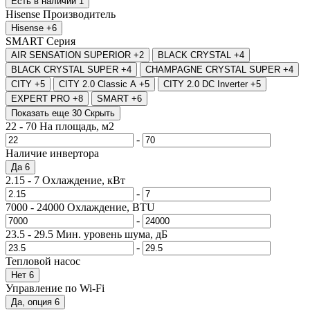
Есть в наличии
1
Hisense
Производитель
Hisense
+6
SMART
Серия
AIR SENSATION SUPERIOR
+2
BLACK CRYSTAL
+4
BLACK CRYSTAL SUPER
+4
CHAMPAGNE CRYSTAL SUPER
+4
CITY
+5
CITY 2.0 Classic A
+5
CITY 2.0 DC Inverter
+5
EXPERT PRO
+8
SMART
+6
Показать еще 30
Скрыть
22
-
70
На площадь, м2
-
Наличие инвертора
Да
6
2.15
-
7
Охлаждение, кВт
-
7000
-
24000
Охлаждение, BTU
-
23.5
-
29.5
Мин. уровень шума, дБ
-
Тепловой насос
Нет
6
Управление по Wi-Fi
Да, опция
6