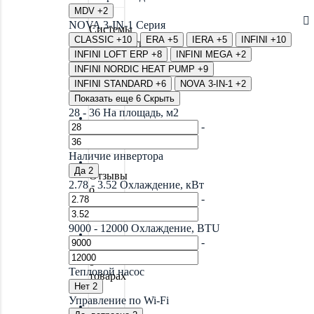
MDV
+2
NOVA 3-IN-1
Серия
Системы
CLASSIC
+10
ERA
+5
IERA
+5
INFINI
+10
водоочистки
INFINI LOFT ERP
+8
INFINI MEGA
+2
INFINI NORDIC HEAT PUMP
+9
INFINI STANDARD
+6
NOVA 3-IN-1
+2
Новинки
Показать еще 6
Скрыть
28
-
36
На площадь, м2
-
Акции
Наличие инвертора
Да
2
Отзывы
2.78
-
3.52
Охлаждение, кВт
о
-
магазине
9000
-
12000
Охлаждение, BTU
-
Отзывы
о
Тепловой насос
товарах
Нет
2
Управление по Wi-Fi