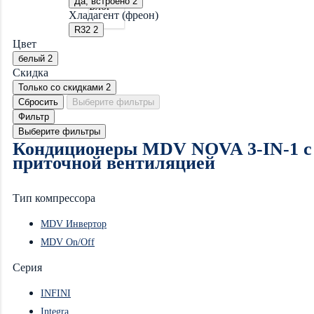
Да, встроено
2
Блог
Хладагент (фреон)
R32
2
Цвет
белый
2
Скидка
Только со cкидками
2
Сбросить
Выберите фильтры
Фильтр
Выберите фильтры
Кондиционеры MDV NOVA 3-IN-1 с
приточной вентиляцией
Тип компрессора
MDV Инвертор
MDV On/Off
Серия
INFINI
Integra