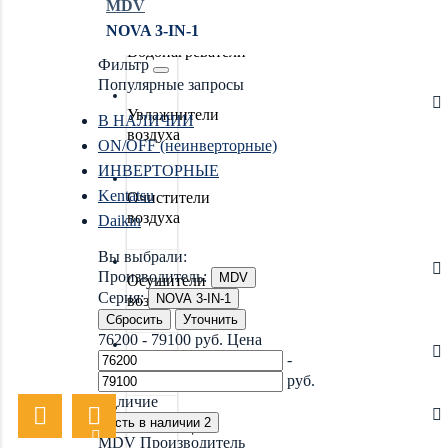
MDV
NOVA 3-IN-1
Водонагреватели
Фильтр
Популярные запросы
Увлажнители
В НАЛИЧИИ
воздуха
ON/OFF (неинверторные)
ИНВЕРТОРНЫЕ
Kentatsu
Очистители
воздуха
Daikin
Вы выбрали:
Производитель:
MDV
Осушители
Серия:
NOVA 3-IN-1
воздуха
Сбросить
Уточнить
76200
-
79100
руб.
Цена
-
Отопление
руб.
Наличие
Есть в наличии
2
Вентиляция
MDV
Производитель