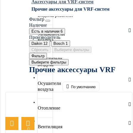
Аксессуары для VRF-систем
Прочие аксессуары для VRF-систем
Водонагреватели
Фильтр
Наличие
Есть в наличии
6
Увлажнители
Производитель
воздуха
Daikin
12
Bosch
1
Сбросить
Выберите фильтры
Фильтр
Очистители
Выберите фильтры
воздуха
Прочие аксессуары VRF
Осушители
По умолчанию
воздуха
Отопление
Вентиляция