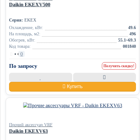
Daikin EKEXV500
Серия:
EKEX
Охлаждение, кВт:
49.6
На площадь, м2:
496
Обогрев, кВт:
55.1~69.3
Код товара:
001840
•
0
По запросу
Получить скидку!
Купить
Прочий аксессуар VRF
Daikin EKEXV63