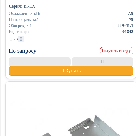
Серия:
EKEX
Охлаждение, кВт:
7.9
На площадь, м2:
79
Обогрев, кВт:
8.9~11.1
Код товара:
001842
•
0
По запросу
Получить скидку!
Купить