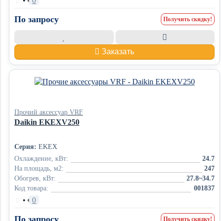
•
0
По запросу
Получить скидку!
Заказать
Прочий аксессуар VRF
Daikin EKEXV250
Серия:
EKEX
Охлаждение, кВт:
24.7
На площадь, м2:
247
Обогрев, кВт:
27.8~34.7
Код товара:
001837
•
0
По запросу
Получить скидку!