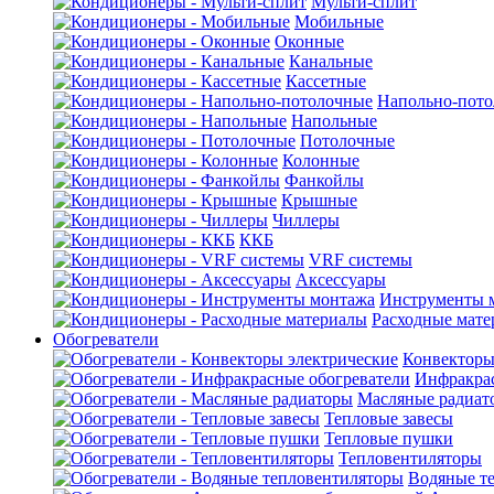
Мульти-сплит
Мобильные
Оконные
Канальные
Кассетные
Напольно-пот
Напольные
Потолочные
Колонные
Фанкойлы
Крышные
Чиллеры
ККБ
VRF системы
Аксессуары
Инструменты 
Расходные мат
Обогреватели
Конвекторы
Инфракрас
Масляные радиат
Тепловые завесы
Тепловые пушки
Тепловентиляторы
Водяные т