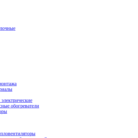
олочные
монтажа
ериалы
 электрические
ные обогреватели
оры
епловентиляторы