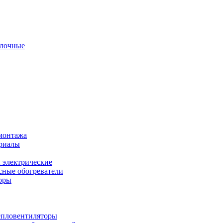
олочные
монтажа
ериалы
 электрические
ные обогреватели
оры
епловентиляторы