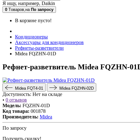
Я ищу, например,
Daikin
0
Tоваров,
на
По запросу
В корзине пусто!
Кондиционеры
Аксессуары для кондиционеров
Рефнеты-разветвители
Midea FQZHN-01D
Рефнет-разветвитель Midea FQZHN-01
Midea FQT4-01
Midea FQZHN-02D
Доступность:
Нет на складе
•
0 отзывов
Модель:
FQZHN-01D
Код товара:
001878
Производитель:
Midea
По запросу
Получить скидку!