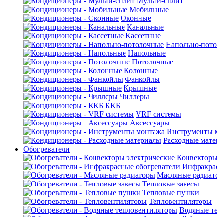
Мульти-сплит
Мобильные
Оконные
Канальные
Кассетные
Напольно-пот
Напольные
Потолочные
Колонные
Фанкойлы
Крышные
Чиллеры
ККБ
VRF системы
Аксессуары
Инструменты 
Расходные мат
Обогреватели
Конвекторы
Инфракрас
Масляные радиат
Тепловые завесы
Тепловые пушки
Тепловентиляторы
Водяные т