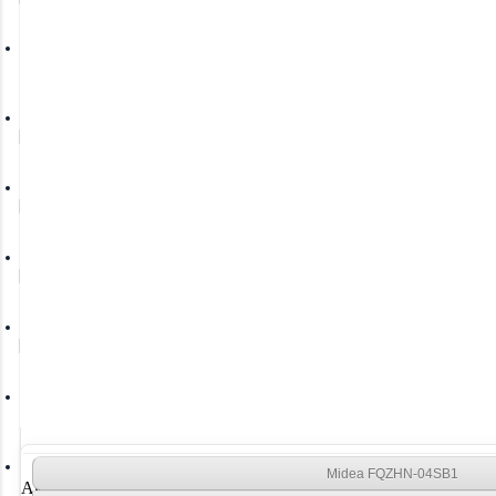
Очистители воздуха
Осушители воздуха
Отопление
Вентиляция
Системы водоочистки
Новинки
Midea FQZHN-04SB1
Акции