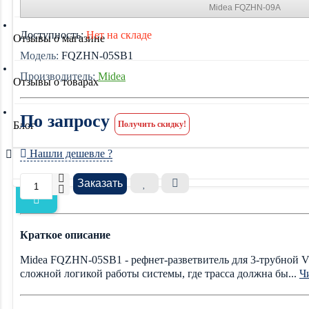
Midea FQZHN-09A
Доступность:
Нет на складе
Отзывы о магазине
Модель:
FQZHN-05SB1
Производитель:
Midea
Отзывы о товарах
По запросу
Блог
Получить скидку!
Нашли дешевле ?
Заказать
Краткое описание
Midea FQZHN-05SB1 - рефнет-разветвитель для 3-трубной V
сложной логикой работы системы, где трасса должна бы...
Чи