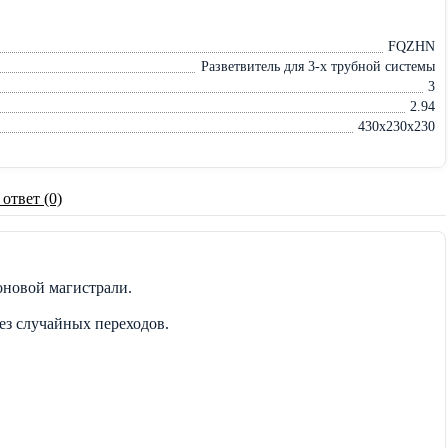
FQZHN
Разветвитель для 3-х трубной системы
3
2.94
430x230x230
 ответ (0)
оновой магистрали.
ез случайных переходов.