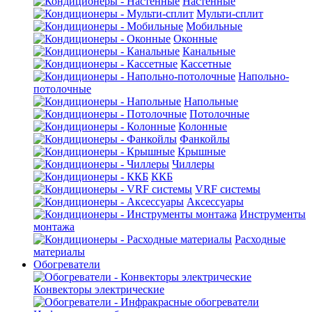
Настенные
Мульти-сплит
Мобильные
Оконные
Канальные
Кассетные
Напольно-
потолочные
Напольные
Потолочные
Колонные
Фанкойлы
Крышные
Чиллеры
ККБ
VRF системы
Аксессуары
Инструменты
монтажа
Расходные
материалы
Обогреватели
Конвекторы электрические