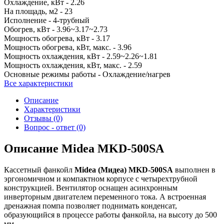
Охлаждение, кВт -
2.26
На площадь, м2 -
23
Исполнение -
4-трубный
Обогрев, кВт -
3.96~3.17~2.73
Мощность обогрева, кВт -
3.17
Мощность обогрева, кВт, макс. -
3.96
Мощность охлаждения, кВт -
2.59~2.26~1.81
Мощность охлаждения, кВт, макс. -
2.59
Основные режимы работы -
Охлаждение/нагрев
Все характеристики
Описание
Характеристики
Отзывы (0)
Вопрос - ответ (0)
Описание Midea MKD-500SA
Кассетный фанкойл
Midea
(Мидеа)
MKD
-500
SA
выполнен в
эргономичном и компактном корпусе с четырехтрубной
конструкцией. Вентилятор оснащен асинхронным
инверторным двигателем переменного тока. А встроенная
дренажная помпа позволяет поднимать конденсат,
образующийся в процессе работы фанкойла, на высоту до 500
мм.