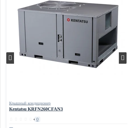
Крышный кондиционер
Kentatsu KRFN260CFAN3
0