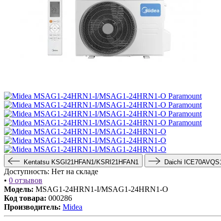
Kentatsu KSGI21HFAN1/KSRI21HFAN1
Daichi ICE70AVQS
Доступность:
Нет на складе
•
0 отзывов
Модель:
MSAG1-24HRN1-I/MSAG1-24HRN1-O
Код товара:
000286
Производитель:
Midea